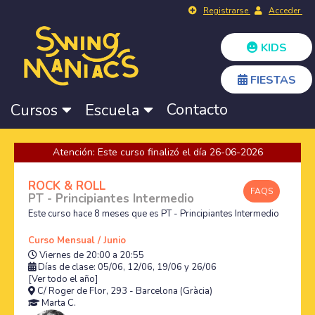
Registrarse
Acceder
KIDS
FIESTAS
Contacto
Cursos
Escuela
Atención: Este curso finalizó el día 26-06-2026
ROCK & ROLL
FAQS
PT - Principiantes Intermedio
Este curso hace 8 meses que es PT - Principiantes Intermedio
Curso Mensual / Junio
Viernes de 20:00 a 20:55
Días de clase: 05/06, 12/06, 19/06 y 26/06
[Ver todo el año]
C/ Roger de Flor, 293 - Barcelona (Gràcia)
Marta C.