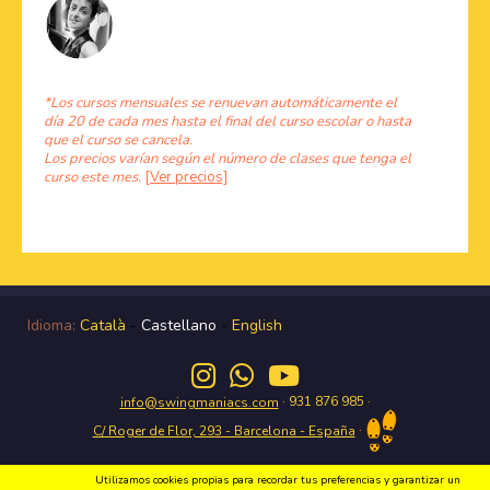
*Los cursos mensuales se renuevan automáticamente el
día 20 de cada mes hasta el final del curso escolar o hasta
que el curso se cancela.
Los precios varían según el número de clases que tenga el
curso este mes.
[Ver precios]
Idioma:
Català
-
Castellano
-
English
· 931 876 985 ·
info@swingmaniacs.com
·
C/ Roger de Flor, 293 - Barcelona - España
Utilizamos cookies propias para recordar tus preferencias y garantizar un