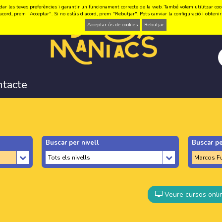
ar les teves preferències i garantir un funcionament correcte de la web. També volem utilitzar cookie
acord, prem "Acceptar". Si no estàs d'acord, prem "Rebutjar". Pots canviar la configuració i obten
Acceptar ús de cookies
Rebutjar
ntacte
Buscar per nivell
Buscar pe
Veure cursos onli