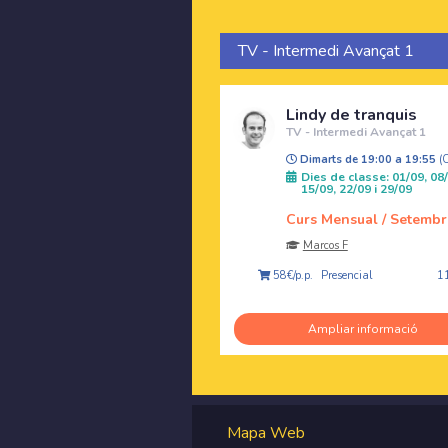
TV - Intermedi Avançat 1
Lindy de tranquis
TV - Intermedi Avançat 1
Dimarts de 19:00 a 19:55
(
Dies de classe: 01/09, 08/
15/09, 22/09 i 29/09
Curs Mensual / Setembr
Marcos F
Presencial
58€/p.p.
1
Ampliar informació
Mapa Web