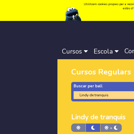
Utilitzem cookies propies per a record
Idioma:
Català
-
Castellano
-
English
estàs d'
Co
Cursos
Escola
Cursos Regulars
Buscar per ball
Lindy de tranquis
+