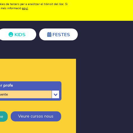
s de tercers per a analitzar el trànsit del lloc. Si
Registrar-se
Accedir
ir més informació
aquí
.
KIDS
FESTES
r profe
Veure cursos nous
ne