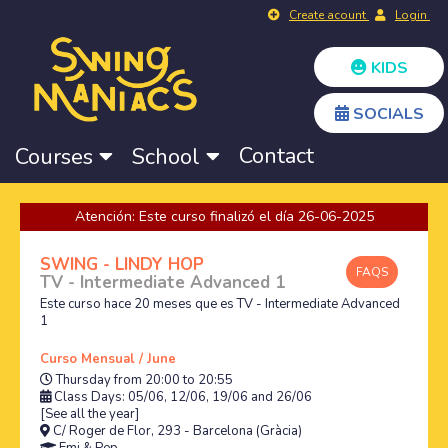
Create acount
Login
KIDS
SOCIALS
Contact
Courses
School
Atención: Este curso finalizó el día 26-06-2025
SWING - LINDY HOP
FAQS
TV - Intermediate Advanced 1
Este curso hace 20 meses que es TV - Intermediate Advanced
1
Curso Mensual / June
Thursday from 20:00 to 20:55
Class Days: 05/06, 12/06, 19/06 and 26/06
[See all the year]
C/ Roger de Flor, 293 - Barcelona (Gràcia)