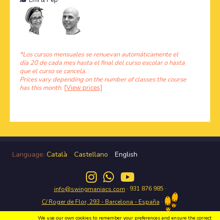
Emi
&
Pep
*Los cursos mensuales se renuevan automáticamente el
día 20 de cada mes hasta el final del curso escolar o hasta
que el curso se cancela.
Prices vary depending on the number of classes the course
has this month.
[View prices]
Language:
Català
-
Castellano
-
English
· 931 876 985 ·
info@swingmaniacs.com
·
C/ Roger de Flor, 293 - Barcelona - España
We use our own cookies to remember your preferences and ensure the correct