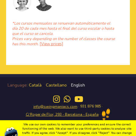
*Los cursos mensuales se renuevan automáticamente el
día 20 de cada mes hasta el final del curso escolar o hasta
que el curso se cancela.
Prices vary depending on the number of classes the course
has this month.
[View prices]
Language:
Català
-
Castellano
-
English
· 931 876 985 ·
info@swingmaniacs.com
·
C/ Roger de Flor, 293 - Barcelona - España
We use our own cookies to remember your preferences and ensure the correct
functioning of the web. We also want to use third-party cookies to analyze site
traffic. If you agree, click "Accept". If you disagree, click "Reject". You can change