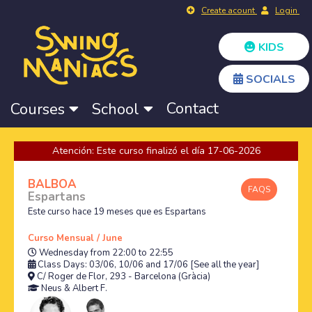
Create acount
Login
KIDS
SOCIALS
Contact
Courses
School
Atención: Este curso finalizó el día 17-06-2026
BALBOA
FAQS
Espartans
Este curso hace 19 meses que es Espartans
Curso Mensual / June
Wednesday from 22:00 to 22:55
Class Days: 03/06, 10/06 and 17/06
[See all the year]
C/ Roger de Flor, 293 - Barcelona (Gràcia)
Neus
&
Albert F.